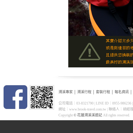
溯溪專家
│
溯溪行程
│
套裝行程
│
報名資訊
公司電話：03-8321790 | LINE ID：0955-98
網址：www.brook-travel.com.tw | 聯絡人：胡經理 0955-
Copyright
© 花蓮溯溪溪遊記
All rights reserved.